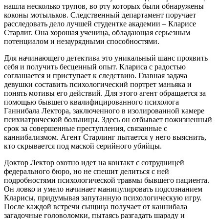
нашла несколько трупов, во рту которых были обнаружены
коконы мотыльков. Следственный департамент поручает
расследовать дело лучшей студентке академии – Кларисе
Старлиг. Она хорошая ученица, обладающая серьезным
потенциалом и незаурядными способностями.
Для начинающего детектива это уникальный шанс проявить
себя и получить бесценный опыт. Клариса с радостью
соглашается и приступает к следствию. Главная задача
девушки составить психологический портрет маньяка и
понять мотивы его действий. Для этого агент обращается за
помощью бывшего квалифицированного психолога
Ганнибала Лектора, заключенного в изолированной камере
психиатрической больницы. Здесь он отбывает пожизненный
срок за совершенные преступления, связанные с
каннибализмом. Агент Старлинг пытается у него выяснить,
кто скрывается под маской серийного убийцы.
Доктор Лектор охотно идет на контакт с сотрудницей
федерального бюро, но не спешит делиться с ней
подробностями психологической травмы бывшего пациента.
Он ловко и умело начинает манипулировать подсознанием
Кларисы, придумывая запутанную психологическую игру.
После каждой встречи сыщица получает от каннибала
загадочные головоломки, пытаясь разгадать шараду и