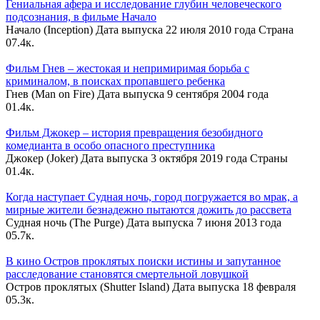
Гениальная афера и исследование глубин человеческого
подсознания, в фильме Начало
Начало (Inception) Дата выпуска 22 июля 2010 года Страна
0
7.4к.
Фильм Гнев – жестокая и непримиримая борьба с
криминалом, в поисках пропавшего ребенка
Гнев (Man on Fire) Дата выпуска 9 сентября 2004 года
0
1.4к.
Фильм Джокер – история превращения безобидного
комедианта в особо опасного преступника
Джокер (Joker) Дата выпуска 3 октября 2019 года Страны
0
1.4к.
Когда наступает Судная ночь, город погружается во мрак, а
мирные жители безнадежно пытаются дожить до рассвета
Судная ночь (The Purge) Дата выпуска 7 июня 2013 года
0
5.7к.
В кино Остров проклятых поиски истины и запутанное
расследование становятся смертельной ловушкой
Остров проклятых (Shutter Island) Дата выпуска 18 февраля
0
5.3к.