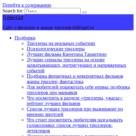
Перейти к содержанию
Search for:
TrillerGid
Сайт о фильмах в жанре триллер-trillergid.ru
Подборки
Триллеры на реальных событиях
Психологические триллеры
Лучшие фильмы Квентина Тарантино
Лучшие сериалы триллеры на основе
захватывающих, интригующих и напряженных
событий
Подборка фееричных и невероятных фильмов
жанра триллер, фантастика
Для любителей пощекотать себе нервы: подборка
триллеров про маньяков
Что посмотреть в разделе «триллеры, ужасы»:
рейтинг лучших фильмов
Список лучших триллеров про выживание по
мнению зрителей
Что стоит посмотреть любителям разгадывать
головоломки: список лучших триллеров-
детективов