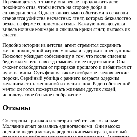
Пережив детскую травму, она решает продолжить дело
покойного отца, чтобы встать на сторону добра и
справедливости. Однако ключевыми событиями в ее жизни
становятся убийства несчастных ягнят, которых безжалостно
резала на ферме ее приемная семья. Каждую ночь девушка
видела ночные кошмары и слышала крики ягнят, пытаясь их
спасти.
Подобно истории из детства, агент стремится сохранить
жизнь похищенной жертве маньяка и задержать преступника.
Психолог убеждает собеседницу в том, что после спасения
бедняжки ягнята навсегда замолчат в ее подсознании. Она
сможет освободиться от призраков прошлого и избавиться от
чувства вины. Суть фильма также отображает человеческие
пороки. Серийный убийца с раннего возраста одержим
желанием стать женщиной и сменить пол. Ради собственной
мечты он готов пожертвовать жизнями других людей,
используя свое больное воображение.
Отзывы
Со стороны критиков и телезрителей отзывы о фильме
Молчание ягнят оказались единогласными. Они высоко
оценили шедевр международного кинематографа, который