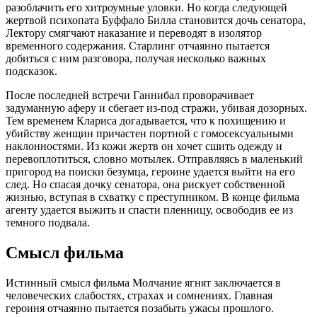
разоблачить его хитроумные уловки. Но когда следующей
жертвой психопата Буффало Билла становится дочь сенатора,
Лектору смягчают наказание и переводят в изолятор
временного содержания. Старлинг отчаянно пытается
добиться с ним разговора, получая несколько важных
подсказок.
После последней встречи Ганнибал проворачивает
задуманную аферу и сбегает из-под стражи, убивая дозорных.
Тем временем Клариса догадывается, что к похищению и
убийству женщин причастен портной с гомосексуальными
наклонностями. Из кожи жертв он хочет сшить одежду и
перевоплотиться, словно мотылек. Отправляясь в маленький
пригород на поиски безумца, героине удается выйти на его
след. Но спасая дочку сенатора, она рискует собственной
жизнью, вступая в схватку с преступником. В конце фильма
агенту удается выжить и спасти пленницу, освободив ее из
темного подвала.
Смысл
фильма
Истинный смысл фильма Молчание ягнят заключается в
человеческих слабостях, страхах и сомнениях. Главная
героиня отчаянно пытается позабыть ужасы прошлого.