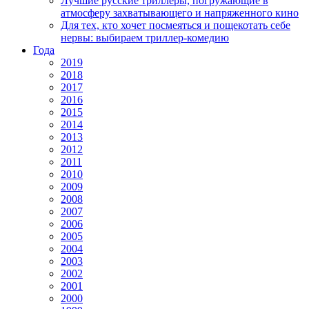
Лучшие русские триллеры, погружающие в
атмосферу захватывающего и напряженного кино
Для тех, кто хочет посмеяться и пощекотать себе
нервы: выбираем триллер-комедию
Года
2019
2018
2017
2016
2015
2014
2013
2012
2011
2010
2009
2008
2007
2006
2005
2004
2003
2002
2001
2000