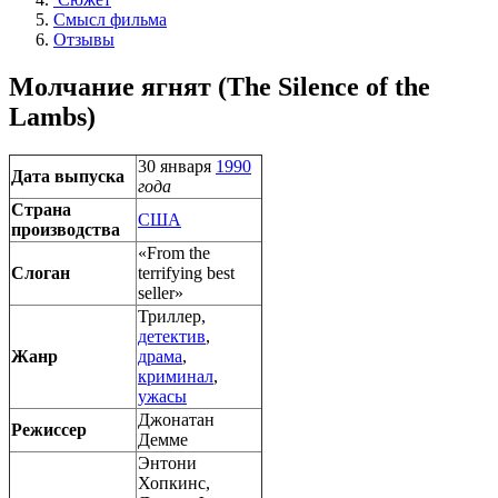
Смысл фильма
Отзывы
Молчание ягнят (The Silence of the
Lambs)
30 января
1990
Дата выпуска
года
Страна
США
производства
«From the
Слоган
terrifying best
seller»
Триллер,
детектив
,
Жанр
драма
,
криминал
,
ужасы
Джонатан
Режиссер
Демме
Энтони
Хопкинс,