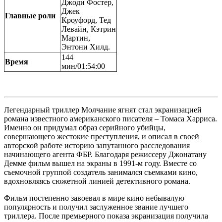
Джоди Фостер,
Джек
Главные роли
Кроуфорд, Тед
Левайн, Кэтрин
Мартин,
Энтони Хилд.
144
Время
мин/01:54:00
Легендарный триллер Молчание ягнят стал экранизацией
романа известного американского писателя – Томаса Харриса.
Именно он придумал образ серийного убийцы,
совершающего жестокие преступления, и описал в своей
авторской работе историю запутанного расследования
начинающего агента ФБР. Благодаря режиссеру Джонатану
Демме фильм вышел на экраны в 1991-м году. Вместе со
съемочной группой создатель занимался съемками кино,
вдохновляясь сюжетной линией детективного романа.
Фильм постепенно завоевал в мире кино небывалую
популярность и получил заслуженное звание лучшего
триллера. После премьерного показа экранизация получила