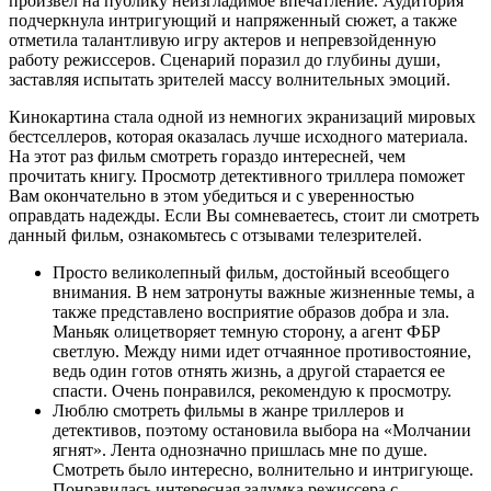
произвел на публику неизгладимое впечатление. Аудитория
подчеркнула интригующий и напряженный сюжет, а также
отметила талантливую игру актеров и непревзойденную
работу режиссеров. Сценарий поразил до глубины души,
заставляя испытать зрителей массу волнительных эмоций.
Кинокартина стала одной из немногих экранизаций мировых
бестселлеров, которая оказалась лучше исходного материала.
На этот раз фильм смотреть гораздо интересней, чем
прочитать книгу. Просмотр детективного триллера поможет
Вам окончательно в этом убедиться и с уверенностью
оправдать надежды. Если Вы сомневаетесь, стоит ли смотреть
данный фильм, ознакомьтесь с отзывами телезрителей.
Просто великолепный фильм, достойный всеобщего
внимания. В нем затронуты важные жизненные темы, а
также представлено восприятие образов добра и зла.
Маньяк олицетворяет темную сторону, а агент ФБР
светлую. Между ними идет отчаянное противостояние,
ведь один готов отнять жизнь, а другой старается ее
спасти. Очень понравился, рекомендую к просмотру.
Люблю смотреть фильмы в жанре триллеров и
детективов, поэтому остановила выбора на «Молчании
ягнят». Лента однозначно пришлась мне по душе.
Смотреть было интересно, волнительно и интригующе.
Понравилась интересная задумка режиссера с