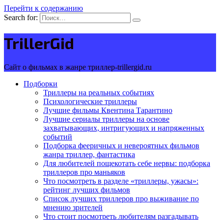
Перейти к содержанию
Search for:
TrillerGid
Сайт о фильмах в жанре триллер-trillergid.ru
Подборки
Триллеры на реальных событиях
Психологические триллеры
Лучшие фильмы Квентина Тарантино
Лучшие сериалы триллеры на основе
захватывающих, интригующих и напряженных
событий
Подборка фееричных и невероятных фильмов
жанра триллер, фантастика
Для любителей пощекотать себе нервы: подборка
триллеров про маньяков
Что посмотреть в разделе «триллеры, ужасы»:
рейтинг лучших фильмов
Список лучших триллеров про выживание по
мнению зрителей
Что стоит посмотреть любителям разгадывать