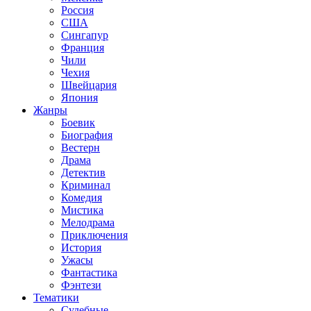
Россия
США
Сингапур
Франция
Чили
Чехия
Швейцария
Япония
Жанры
Боевик
Биография
Вестерн
Драма
Детектив
Криминал
Комедия
Мистика
Мелодрама
Приключения
История
Ужасы
Фантастика
Фэнтези
Тематики
Судебные