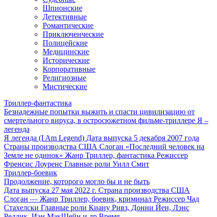
Шпионские
Детективные
Романтические
Приключенческие
Полицейские
Медицинские
Исторические
Корпоративные
Религиозные
Мистические
Триллер-фантастика
Безнадежные попытки выжить и спасти цивилизацию от
смертельного вируса, в остросюжетном фильме-триллере Я –
легенда
Я легенда (I Am Legend) Дата выпуска 5 декабря 2007 года
Страны производства США Слоган «Последний человек на
Земле не одинок» Жанр Триллер, фантастика Режиссер
Френсис Лоуренс Главные роли Уилл Смит
Триллер-боевик
Продолжение, которого могло бы и не быть
Дата выпуска 27 мая 2022 г. Страна производства США
Слоган — Жанр Триллер, боевик, криминал Режиссер Чад
Стахелски Главные роли Киану Ривз, Донни Йен, Лэнс
Реддик, Иэн МакШейн и др Время —