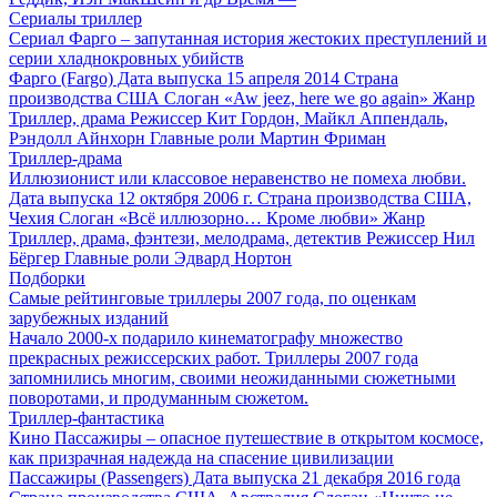
Сериалы триллер
Сериал Фарго – запутанная история жестоких преступлений и
серии хладнокровных убийств
Фарго (Fargo) Дата выпуска 15 апреля 2014 Страна
производства США Слоган «Aw jeez, here we go again» Жанр
Триллер, драма Режиссер Кит Гордон, Майкл Аппендаль,
Рэндолл Айнхорн Главные роли Мартин Фриман
Триллер-драма
Иллюзионист или классовое неравенство не помеха любви.
Дата выпуска 12 октября 2006 г. Страна производства США,
Чехия Слоган «Всё иллюзорно… Кроме любви» Жанр
Триллер, драма, фэнтези, мелодрама, детектив Режиссер Нил
Бёргер Главные роли Эдвард Нортон
Подборки
Самые рейтинговые триллеры 2007 года, по оценкам
зарубежных изданий
Начало 2000-х подарило кинематографу множество
прекрасных режиссерских работ. Триллеры 2007 года
запомнились многим, своими неожиданными сюжетными
поворотами, и продуманным сюжетом.
Триллер-фантастика
Кино Пассажиры – опасное путешествие в открытом космосе,
как призрачная надежда на спасение цивилизации
Пассажиры (Passengers) Дата выпуска 21 декабря 2016 года