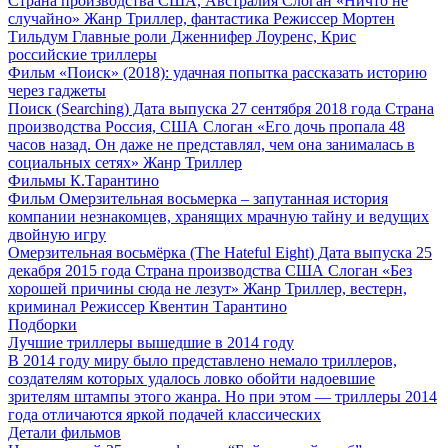
Страна производства США, Австралия Слоган «Ничто не
случайно» Жанр Триллер, фантастика Режиссер Мортен
Тильдум Главные роли Дженнифер Лоуренс, Крис
российские триллеры
Фильм «Поиск» (2018): удачная попытка рассказать историю
через гаджеты
Поиск (Searching) Дата выпуска 27 сентября 2018 года Страна
производства Россия, США Слоган «Его дочь пропала 48
часов назад. Он даже не представлял, чем она занималась в
социальных сетях» Жанр Триллер
Фильмы К.Тарантино
Фильм Омерзительная восьмерка – запутанная история
компании незнакомцев, хранящих мрачную тайну и ведущих
двойную игру
Омерзительная восьмёрка (The Hateful Eight) Дата выпуска 25
декабря 2015 года Страна производства США Слоган «Без
хорошей причины сюда не лезут» Жанр Триллер, вестерн,
криминал Режиссер Квентин Тарантино
Подборки
Лучшие триллеры вышедшие в 2014 году
В 2014 году миру было представлено немало триллеров,
создателям которых удалось ловко обойти надоевшие
зрителям штампы этого жанра. Но при этом — триллеры 2014
года отличаются яркой подачей классических
Детали фильмов