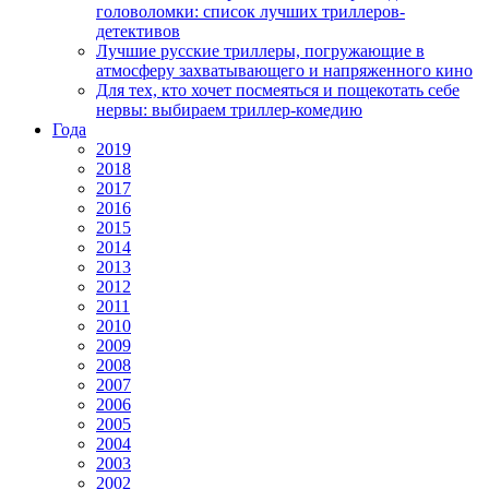
головоломки: список лучших триллеров-
детективов
Лучшие русские триллеры, погружающие в
атмосферу захватывающего и напряженного кино
Для тех, кто хочет посмеяться и пощекотать себе
нервы: выбираем триллер-комедию
Года
2019
2018
2017
2016
2015
2014
2013
2012
2011
2010
2009
2008
2007
2006
2005
2004
2003
2002