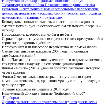
Нашумевший 25 кадр в фильме “Бойцовский клуб”
Экранизация романа Чака Паланика справедлива названа
культовой. Лента тонко высмеивает основные человеческие
ценности, показывая, насколько они ничтожны, как продавцы
наживаются на наивных покупателях
Безнадежные попытки выжить и спасти цивилизацию от
смертельного вируса, в остросюжетном фильме-триллере Я –
легенда
Продолжение, которого могло бы и не быть
Сериал Фарго – запутанная история жестоких преступлений и
серии хладнокровных убийств
Иллюзионист или классовое неравенство не помеха любви.
Самые рейтинговые триллеры 2007 года, по оценкам
зарубежных изданий
Кино Пассажиры – опасное путешествие в открытом космосе,
как призрачная надежда на спасение цивилизации
Фильм «Поиск» (2018): удачная попытка рассказать историю
через гаджеты
Фильм Омерзительная восьмерка – запутанная история
компании незнакомцев, хранящих мрачную тайну и ведущих
двойную игру
Лучшие триллеры вышедшие в 2014 году
Нашумевший 25 кадр в фильме “Бойцовский клуб”
Подборки
Лучшие фантастические триллеры последнего десятилетия