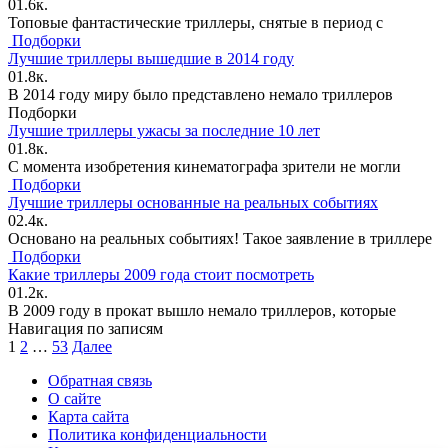
0
1.6к.
Топовые фантастические триллеры, снятые в период с
Подборки
Лучшие триллеры вышедшие в 2014 году
0
1.8к.
В 2014 году миру было представлено немало триллеров
Подборки
Лучшие триллеры ужасы за последние 10 лет
0
1.8к.
С момента изобретения кинематографа зрители не могли
Подборки
Лучшие триллеры основанные на реальных событиях
0
2.4к.
Основано на реальных событиях! Такое заявление в триллере
Подборки
Какие триллеры 2009 года стоит посмотреть
0
1.2к.
В 2009 году в прокат вышло немало триллеров, которые
Навигация по записям
1
2
…
53
Далее
Обратная связь
О сайте
Карта сайта
Политика конфиденциальности