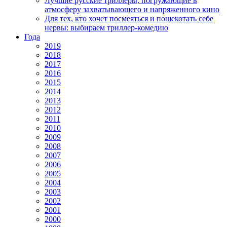
Лучшие русские триллеры, погружающие в
атмосферу захватывающего и напряженного кино
Для тех, кто хочет посмеяться и пощекотать себе
нервы: выбираем триллер-комедию
Года
2019
2018
2017
2016
2015
2014
2013
2012
2011
2010
2009
2008
2007
2006
2005
2004
2003
2002
2001
2000