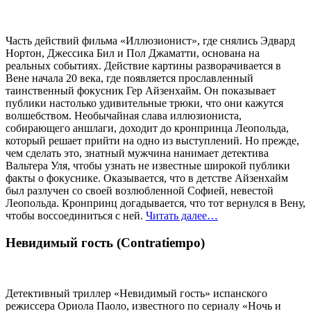
Часть действий фильма «Иллюзионист», где снялись Эдвард
Нортон, Джессика Бил и Пол Джаматти, основана на
реальных событиях. Действие картины разворачивается в
Вене начала 20 века, где появляется прославленный
таинственный фокусник Гер Айзенхайм. Он показывает
публики настолько удивительные трюки, что они кажутся
волшебством. Необычайная слава иллюзиониста,
собирающего аншлаги, доходит до кронпринца Леопольда,
который решает прийти на одно из выступлений. Но прежде,
чем сделать это, знатный мужчина нанимает детектива
Вальтера Уля, чтобы узнать не известные широкой публики
факты о фокуснике. Оказывается, что в детстве Айзенхайм
был разлучен со своей возлюбленной Софией, невестой
Леопольда. Кронпринц догадывается, что тот вернулся в Вену,
чтобы воссоединиться с ней.
Читать далее…
Невидимый гость (Contratiempo)
Детективный триллер «Невидимый гость» испанского
режиссера Ориола Паоло, известного по сериалу «Ночь и