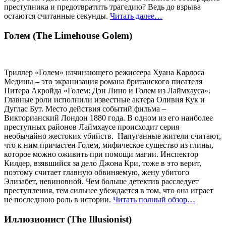
преступника и предотвратить трагедию? Ведь до взрыва
остаются считанные секунды.
Читать далее…
Голем (The Limehouse Golem)
Триллер «Голем» начинающего режиссера Хуана Карлоса
Медины – это экранизация романа британского писателя
Питера Акройда «Голем: Дэн Лино и Голем из Лаймхауса».
Главные роли исполнили известные актера Оливия Кук и
Дуглас Бут. Место действия событий фильма –
Викторианский Лондон 1880 года. В одном из его наиболее
преступных районов Лаймхаусе происходит серия
необычайно жестоких убийств. Напуганные жители считают,
что к ним причастен Голем, мифическое существо из глины,
которое можно оживить при помощи магии. Инспектор
Килдер, взявшийся за дело Джона Кри, тоже в это верит,
поэтому считает главную обвиняемую, жену убитого
Элизабет, невиновной. Чем больше детектив расследует
преступления, тем сильнее убеждается в том, что она играет
не последнюю роль в истории.
Читать полный обзор…
Иллюзионист (The Illusionist)