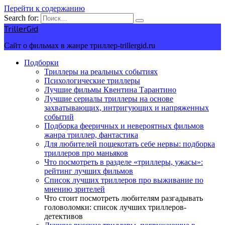
Перейти к содержанию
Search for:
TrillerGid
Сайт о фильмах в жанре триллер-trillergid.ru
Подборки
Триллеры на реальных событиях
Психологические триллеры
Лучшие фильмы Квентина Тарантино
Лучшие сериалы триллеры на основе
захватывающих, интригующих и напряженных
событий
Подборка фееричных и невероятных фильмов
жанра триллер, фантастика
Для любителей пощекотать себе нервы: подборка
триллеров про маньяков
Что посмотреть в разделе «триллеры, ужасы»:
рейтинг лучших фильмов
Список лучших триллеров про выживание по
мнению зрителей
Что стоит посмотреть любителям разгадывать
головоломки: список лучших триллеров-
детективов