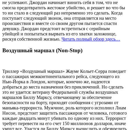
не успевают. Джордан начинает винить себя в том, что не
смогла предотвратить жестокое убийство, и решает во что бы
то ни стало в следующий раз непременно это сделать. Когда
поступает следующий звонок, она отправляется на место
происшествия и вместе со своим другом пытается спасти
девушку. Джордан предстоит встретиться с серийным
убийцей и попытаться вырвать из его хватки заложнице,
рискуя собственной жизнью.
Читать полный обзор здесь…
Воздушный маршал (Non-Stop)
Триллер «Воздушный маршал» Жауме Кольет-Серра поведает
о пассажирах межконтинентального рейса, следующего из
Нью-Йорка в Лондон, которые, конечно же, надеются
добраться до места назначения без приключений. Но сделать
это не удается: ветерану Федеральной службы воздушных
маршалов Биллу Марксу, отвечающему за обеспечение
безопасности на борту, приходят сообщения с угрозами от
маньяка-террориста. Мужчине, роль которого исполнил Лиам
Нисон, предстоит защитить пассажиров от человека, готового
каждые двадцать минут убивать по одному из них. Террорист
требует перевести на его счет 150 миллионов долларов, иначе
умрут все. Удастся ли Биллу Марксу вычислить и обезвредить