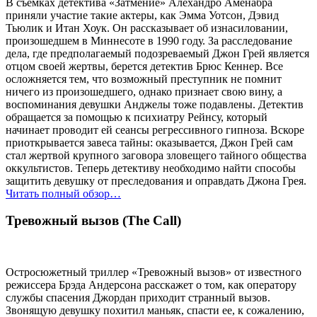
В съемках детектива «Затмение» Алехандро Аменабра
приняли участие такие актеры, как Эмма Уотсон, Дэвид
Тьюлик и Итан Хоук. Он рассказывает об изнасиловании,
произошедшем в Миннесоте в 1990 году. За расследование
дела, где предполагаемый подозреваемый Джон Грей является
отцом своей жертвы, берется детектив Брюс Кеннер. Все
осложняется тем, что возможный преступник не помнит
ничего из произошедшего, однако признает свою вину, а
воспоминания девушки Анджелы тоже подавлены. Детектив
обращается за помощью к психиатру Рейнсу, который
начинает проводит ей сеансы регрессивного гипноза. Вскоре
приоткрывается завеса тайны: оказывается, Джон Грей сам
стал жертвой крупного заговора зловещего тайного общества
оккультистов. Теперь детективу необходимо найти способы
защитить девушку от преследования и оправдать Джона Грея.
Читать полный обзор…
Тревожный вызов (The Call)
Остросюжетный триллер «Тревожный вызов» от известного
режиссера Брэда Андерсона расскажет о том, как оператору
службы спасения Джордан приходит странный вызов.
Звонящую девушку похитил маньяк, спасти ее, к сожалению,