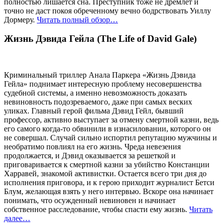
полностью лишается сна. Преступник тоже не дремлет и
точно не даст покоя обреченному вечно бодрствовать Уиллу
Дормеру.
Читать полный обзор…
Жизнь Дэвида Гейла (The Life of David Gale)
Криминальный триллер Анала Паркера «Жизнь Дэвида
Гейла» поднимает интересную проблему несовершенства
судебной системы, а именно невозможность доказать
невиновность подозреваемого, даже при самых веских
уликах. Главный герой фильма Дэвид Гейл, бывший
профессор, активно выступает за отмену смертной казни, ведь
его самого когда-то обвинили в изнасиловании, которого он
не совершал. Случай сильно испортил репутацию мужчины и
необратимо повлиял на его жизнь. Чреда невезения
продолжается, и Дэвид оказывается за решеткой и
приговаривается к смертной казни за убийство Констанции
Харравей, знакомой активистки. Остается всего три дня до
исполнения приговора, и к герою приходит журналист Бетси
Блум, желающая взять у него интервью. Вскоре она начинает
понимать, что осужденный невиновен и начинает
собственное расследование, чтобы спасти ему жизнь.
Читать
далее…