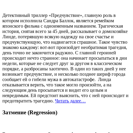
Детективный триллер «Предчувствие», главную роль в
котором исполнила Сандра Баллок, является ремейком
японского фильма с одноименным названием. Трагическая
история, снятая всего за 45 дней, рассказывает о домохозяйке
Линде, потерявшую всякую надежду на свое счастье и
предчувствующую, что надвигается страшное. Такое чувство
знакомо каждому: вот-вот произойдет необратимая трагедия,
день точно не закончится радужно. С главной героиней
происходит нечто странное: она начинает просыпаться в дни
недели, которые не следует друг за другом в классическом
порядке, а разбросаны хаотично. В один из таких дней у нее
возникает предчувствие, и несколько позднее шериф города
сообщает ей о гибели мужа в автокатастрофе. Линда
отказывается верить, что такое могло произойти, а на
следующим день просыпается и видит его целым и
невредимым. Ей предстоит выяснить, что с ней происходит и
предотвратить трагедию.
Читать далее…
Затмение (Regression)