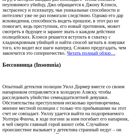
неуловимого убийцу, Джо обращается к Джону Клэнси,
экстрасенсу и психиатру, чьи уникальные способности и
интеллект уже не раз помогали следствию. Однако его дар
ясновидения, способность видеть прошлое, в этот раз не
помогает, ведь преступник, его новый противник, может
смотреть в будущее и заранее знать о каждом действии
полицейских. Клэнси решается вступить в схватку с
хладнокровным убийцей и найти способ загнать в ловушке
того, кто видит все шаги наперед. Сложно предугадать, чем
закончится это соперничество.
Читать полный обзор…
Бессонница (Insomnia)
Опытный детектив полиции Уилл Дормер вместе со своим
напарником отправляется в холодную Аляску, чтобы
расследовать убийство семнадцатилетней девушки.
Обстоятельства преступления несколько противоречивы,
мнение местной полиции с только что прибывшими на этот
счет не совпадает. Уиллу удается выйти на подозреваемого
Уолтера Финча, в ходе погони за ним погибает его напарник,
в чей смерти главный герой винит себя. Случайное
происшествие вызывает у детектива странный недуг – он