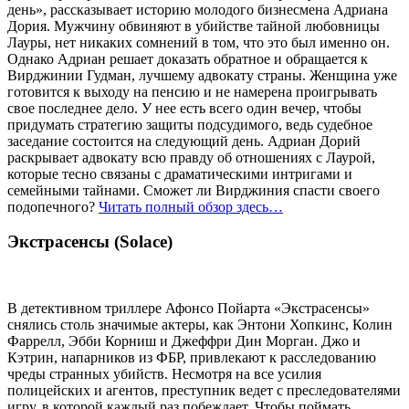
день», рассказывает историю молодого бизнесмена Адриана
Дория. Мужчину обвиняют в убийстве тайной любовницы
Лауры, нет никаких сомнений в том, что это был именно он.
Однако Адриан решает доказать обратное и обращается к
Вирджинии Гудман, лучшему адвокату страны. Женщина уже
готовится к выходу на пенсию и не намерена проигрывать
свое последнее дело. У нее есть всего один вечер, чтобы
придумать стратегию защиты подсудимого, ведь судебное
заседание состоится на следующий день. Адриан Дорий
раскрывает адвокату всю правду об отношениях с Лаурой,
которые тесно связаны с драматическими интригами и
семейными тайнами. Сможет ли Вирджиния спасти своего
подопечного?
Читать полный обзор здесь…
Экстрасенсы (Solace)
В детективном триллере Афонсо Пойарта «Экстрасенсы»
снялись столь значимые актеры, как Энтони Хопкинс, Колин
Фаррелл, Эбби Корниш и Джеффри Дин Морган. Джо и
Кэтрин, напарников из ФБР, привлекают к расследованию
чреды странных убийств. Несмотря на все усилия
полицейских и агентов, преступник ведет с преследователями
игру, в которой каждый раз побеждает. Чтобы поймать