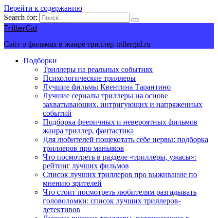
Перейти к содержанию
Search for:
TrillerGid
Сайт о фильмах в жанре триллер-trillergid.ru
Подборки
Триллеры на реальных событиях
Психологические триллеры
Лучшие фильмы Квентина Тарантино
Лучшие сериалы триллеры на основе
захватывающих, интригующих и напряженных
событий
Подборка фееричных и невероятных фильмов
жанра триллер, фантастика
Для любителей пощекотать себе нервы: подборка
триллеров про маньяков
Что посмотреть в разделе «триллеры, ужасы»:
рейтинг лучших фильмов
Список лучших триллеров про выживание по
мнению зрителей
Что стоит посмотреть любителям разгадывать
головоломки: список лучших триллеров-
детективов