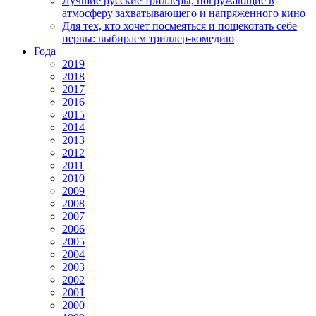
Лучшие русские триллеры, погружающие в
атмосферу захватывающего и напряженного кино
Для тех, кто хочет посмеяться и пощекотать себе
нервы: выбираем триллер-комедию
Года
2019
2018
2017
2016
2015
2014
2013
2012
2011
2010
2009
2008
2007
2006
2005
2004
2003
2002
2001
2000