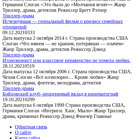
Германия Слоган «Это было до «Молчания ягнят»» Жанр
Триллер, драма, детектив Режиссер Бретт Рэтнер
Триллер-драма
Исчезнувшая — гениальный фильм о кризисе семейных
отношений
09.12.2021
0
333
Дата выпуска 2 октября 2014 г. Страна производства США
Слоган «Что имеем — не храним, потерявши — плачем»
Жанр Триллер, драма, детектив Режиссер Дэвид
Триллер-драма
Иллюзионист или классовое неравенство не помеха любви.
28.11.2021
0
519
Дата выпуска 12 октября 2006 г. Страна производства США,
Чехия Слоган «Всё иллюзорно… Кроме любви» Жанр
Триллер, драма, фэнтези, мелодрама, детектив
Триллер-драма
Бойцовский клуб- неоценимый вклад в кинематограф
19.10.2021
0
299
Дата выпуска 6 октября 1999 Страна производства США,
Германия Слоган «Интриги. Хаос. Мыло» Жанр Триллер,
драма, криминал Режиссер Дэвид Финчер Главные
Обратная связь
О сайте
Карта сайта